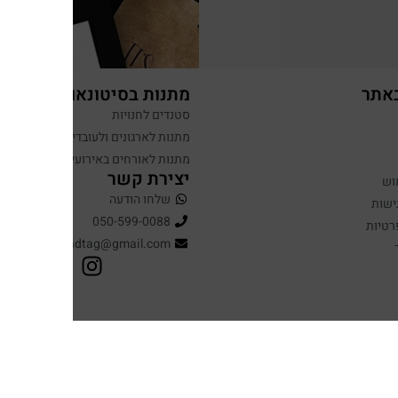
באתר
מתנות בסיטונאות
סטנדים לחנויות
מתנות לארגונים ולעובדים
מתנות לאורחים באירועים
יצירת קשר
וש
שלחו הודעה
ישות
050-599-0088
רטיות
hugandtag@gmail.com
עיצוב ופיתוח: נוצר ב ♥ על ידי
omega360