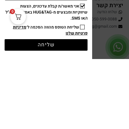
יצירת קשר
אני מאשר/ת קבלת עדכונים, הצעות
שלחו הודעה
0
שיווקיות ומבצעים מ-HUG&TAG באמצעות דוא”ל
ו/או SMS.
050-599-0088
hugandtag@gmail.com
שליחת הטופס מהווה הסכמה ל־
מדיניות
פרטיות שלנו
שליחה
תשלום מאובטח
עיצוב ופיתוח: נוצר ב ♥ על ידי
omega360