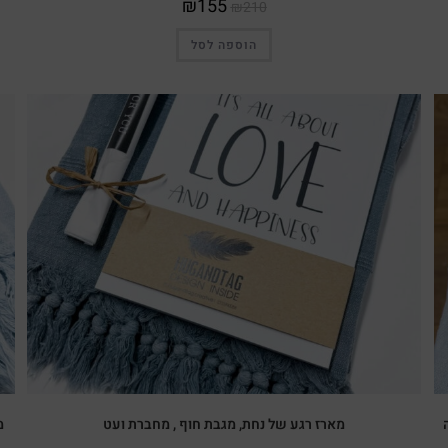
₪
155
₪
210
הוספה לסל
מבצע!
מארז רגע של נחת, מגבת חוף , מחברת ועט
מ