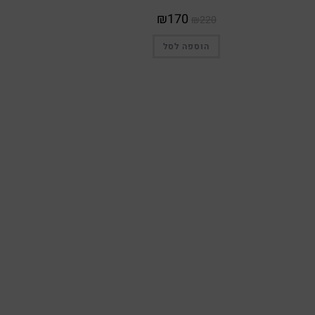
₪
170
₪
220
הוספה לסל