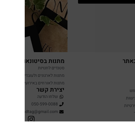
באתר
מתנות בסיטונאות
סטנדים לחנויות
מתנות לארגונים ולעובדים
מתנות לאורחים באירועים
יצירת קשר
וש
שלחו הודעה
ישות
050-599-0088
רטיות
hugandtag@gmail.com