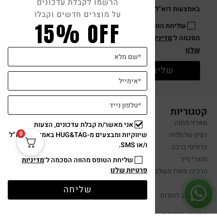
הרשמו לקבלת עדכונים
על מוצרים חדשים וקבלו
15% OFF
אני מאשר/ת קבלת עדכונים, הצעות
כרטיס ברכה תודה מכל הלב עם זר מיני
0
שיווקיות ומבצעים מ-HUG&TAG באמצעות דוא”ל
ו/או SMS.
₪
29
שליחת הטופס מהווה הסכמה ל־
מדיניות
פרטיות שלנו
מידע נוסף
שליחה