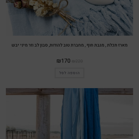
מארז תכלת , מגבת חוף , מחברת טוב להודות, סבון לב וזר מיני יבש
₪
170
₪
220
הוספה לסל