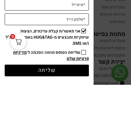
הצהרת נגישות
מדיניות פרטיות
מפת אתר
אני מאשר/ת קבלת עדכונים, הצעות
מתנות בסיטונאות
0
שיווקיות ומבצעים מ-HUG&TAG באמצעות דוא”ל
סטנדים לחנויות
ו/או SMS.
מתנות לארגונים ולעובדים
שליחת הטופס מהווה הסכמה ל־
מדיניות
מתנות לאורחים באירועים
פרטיות שלנו
יצירת קשר
שלחו הודעה
שליחה
050-599-0088
hugandtag@gmail.com