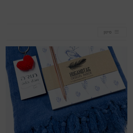
סינון
מבצע!