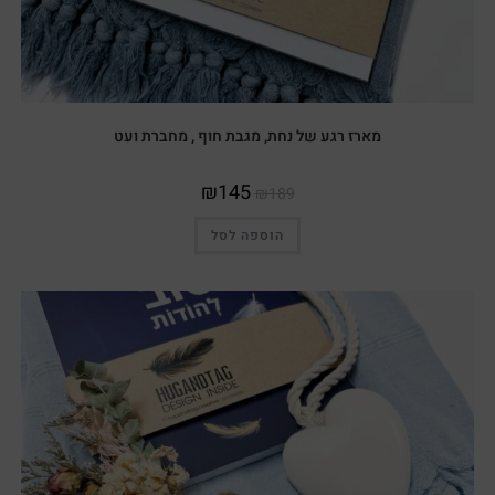
מארז רגע של נחת, מגבת חוף , מחברת ועט
₪
145
₪
189
הוספה לסל
מבצע!