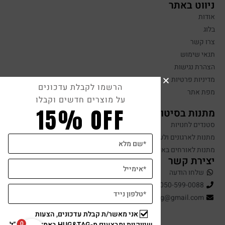
ניווט באתר
אודות
בלוג
צרו קשר
תנאי שימוש
הצהרת נגישות
מדיניות פרטיות
הרשמו לקבלת עדכונים
מפת אתר
על מוצרים חדשים וקבלו
15% OFF
מתנות בסיטונאות
סטנדים לחנויות
מתנות לארגונים ולעובדים
מתנות לאורחים באירועים
יצירת קשר
שלחו הודעה
050-599-0088
hugandtag@gmail.com
אני מאשר/ת קבלת עדכונים, הצעות
0
שיווקיות ומבצעים מ-HUG&TAG באמצעות דוא”ל