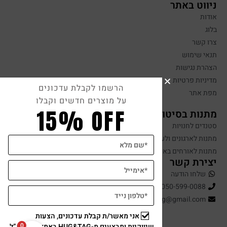
ניווט באתר
אודות
בלוג
צרו קשר
תנאי שימוש
הצהרת נגישות
מדיניות פרטיות
הרשמו לקבלת עדכונים
מפת אתר
על מוצרים חדשים וקבלו
15% OFF
מתנות בסיטונאות
סטנדים לחנויות
מתנות לארגונים ולעובדים
מתנות לאורחים באירועים
יצירת קשר
שלחו הודעה
050-599-0088
hugandtag@gmail.com
אני מאשר/ת קבלת עדכונים, הצעות
0
שיווקיות ומבצעים מ-HUG&TAG באמצעות דוא”ל