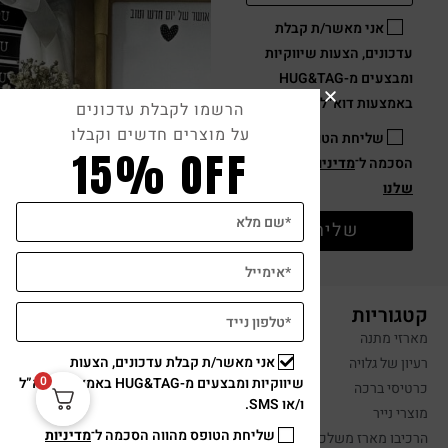
אני מאשר/ת קבלת
עדכונים, הצעות שיווקיות
ומבצעים מ-HUG&TAG
באמצעות דוא”ל ו/או SMS.
הרשמו לקבלת עדכונים
על מוצרים חדשים וקבלו
שליחת הטופס מהווה
15% OFF
הסכמה ל־
מדיניות פרטיות
שלנו
שליחה
קטגוריות
מארזי מתנה
אני מאשר/ת קבלת עדכונים, הצעות
רעיון של גלויה
0
שיווקיות ומבצעים מ-HUG&TAG באמצעות דוא”ל
כרטיסי ברכה
ו/או SMS.
מוצרי נייר
שליחת הטופס מהווה הסכמה ל־
מדיניות
הרכיבו מארז משלכם