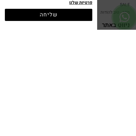
פרטיות שלנו
SALE
ספר - טוב להודות
שליחה
ניווט באתר
אודות
בלוג
צרו קשר
תנאי שימוש
הצהרת נגישות
מדיניות פרטיות
מפת אתר
מתנות בסיטונאות
סטנדים לחנויות
מתנות לארגונים ולעובדים
מתנות לאורחים באירועים
יצירת קשר
שלחו הודעה
050-599-0088