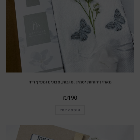
מארז ניחוחות יסמין , מגבות, סבונים ומפיץ ריח
₪
190
הוספה לסל