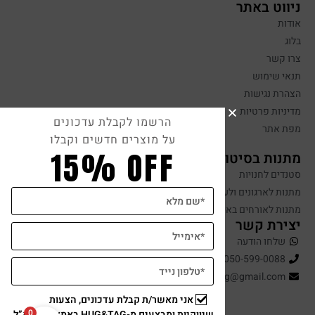
ניווט באתר
אודות
בלוג
צרו קשר
תנאי שימוש
הצהרת נגישות
מדיניות פרטיות
הרשמו לקבלת עדכונים
מפת אתר
על מוצרים חדשים וקבלו
15% OFF
מתנות בסיטונאות
סטנדים לחנויות
מתנות לארגונים ולעובדים
מתנות לאורחים באירועים
יצירת קשר
שלחו הודעה
050-599-0088
hugandtag@gmail.com
אני מאשר/ת קבלת עדכונים, הצעות
0
שיווקיות ומבצעים מ-HUG&TAG באמצעות דוא”ל