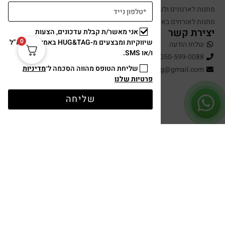
מתנות לארגונים ולעובדים
מתנות לאורחים באירועים
יצירת קשר
אני מאשר/ת קבלת עדכונים, הצעות
0
שיווקיות ומבצעים מ-HUG&TAG באמצעות דוא”ל
שלחו הודעה
ו/או SMS.
050-599-0088
שליחת הטופס מהווה הסכמה ל־
מדיניות
hugandtag@gmail.com
פרטיות שלנו
שליחה
תשלום מאובטח
עיצוב ופיתוח: נוצר ב ♥ על ידי
omega360