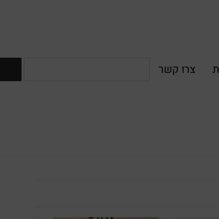
ת
צרו קשר