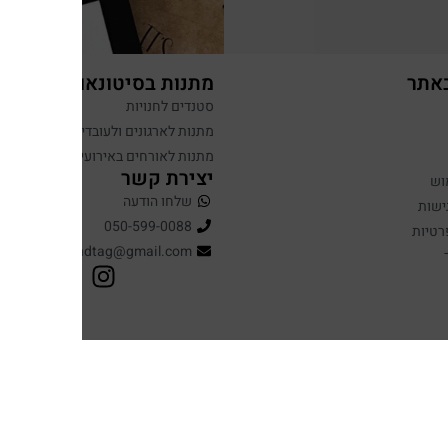
באתר
מתנות בסיטונאות
סטנדים לחנויות
מתנות לארגונים ולעובדים
מתנות לאורחים באירועים
יצירת קשר
וש
שלחו הודעה
ישות
050-599-0088
רטיות
hugandtag@gmail.com
עיצוב ופיתוח: נוצר ב ♥ על ידי
omega360