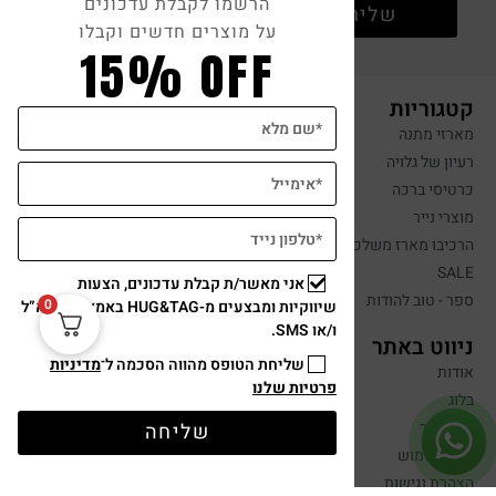
הרשמו לקבלת עדכונים
שליחה
על מוצרים חדשים וקבלו
15% OFF
קטגוריות
מארזי מתנה
רעיון של גלויה
כרטיסי ברכה
מוצרי נייר
הרכיבו מארז משלכם
SALE
אני מאשר/ת קבלת עדכונים, הצעות
ספר - טוב להודות
0
שיווקיות ומבצעים מ-HUG&TAG באמצעות דוא”ל
ו/או SMS.
ניווט באתר
שליחת הטופס מהווה הסכמה ל־
מדיניות
אודות
פרטיות שלנו
בלוג
צרו קשר
שליחה
תנאי שימוש
הצהרת נגישות