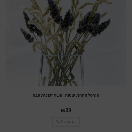
אגרטל מיוחד, שטוח , עשוי זכוכית עבה
₪
89
הוספה לסל