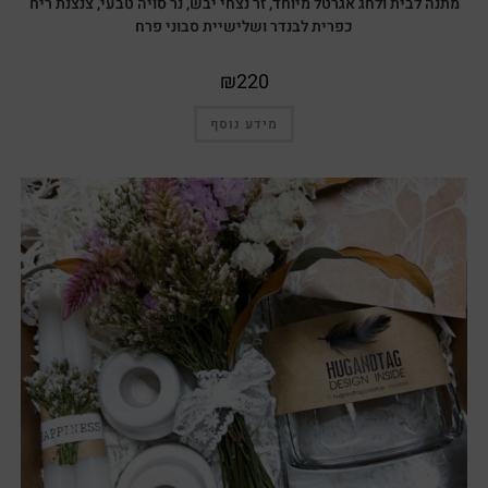
מתנה לבית ולחג אגרטל מיוחד, זר נצחי יבש, נר סויה טבעי, צנצנת ריח
כפרית לבנדר ושלישיית סבוני פרח
₪
220
מידע נוסף