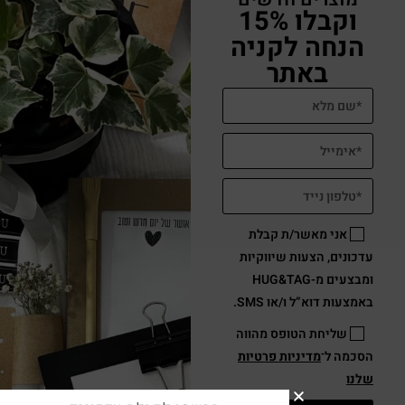
וקבלו 15%
הנחה לקניה
באתר
אני מאשר/ת קבלת
עדכונים, הצעות שיווקיות
ומבצעים מ-HUG&TAG
באמצעות דוא”ל ו/או SMS.
שליחת הטופס מהווה
הסכמה ל־
מדיניות פרטיות
שלנו