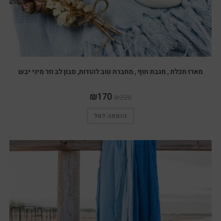
מארז תכלת , מגבת חוף , מחברת טוב להודות, סבון לב וזר מיני יבש
₪
170
₪
220
הוספה לסל