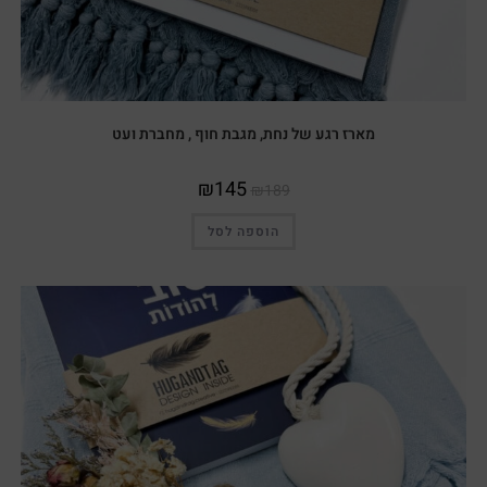
מארז רגע של נחת, מגבת חוף , מחברת ועט
₪
145
₪
189
הוספה לסל
מבצע!