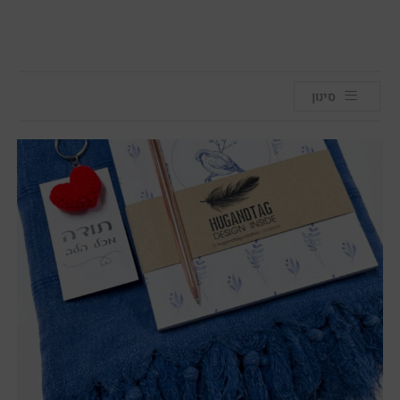
סינון
מבצע!