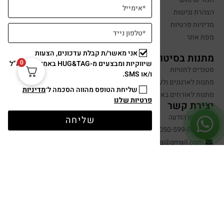
הצהרת נגישות
מדיניות פרטיות
מפת אתר
אני מאשר/ת קבלת עדכונים, הצעות
מתנות בסיטונאות
0
שיווקיות ומבצעים מ-HUG&TAG באמצעות דוא”ל
סטנדים לחנויות
ו/או SMS.
מתנות לארגונים ולעובדים
שליחת הטופס מהווה הסכמה ל־
מדיניות
מתנות לאורחים באירועים
פרטיות שלנו
יצירת קשר
שלחו הודעה
שליחה
050-599-0088
hugandtag@gmail.com