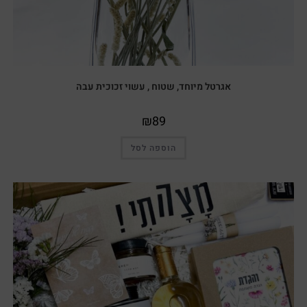
אגרטל מיוחד, שטוח , עשוי זכוכית עבה
₪
89
הוספה לסל