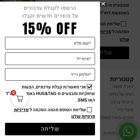
הרשמו לקבלת עדכונים
על מוצרים חדשים וקבלו
15% OFF
אני מאשר/ת קבלת עדכונים, הצעות
מתנה לבית ולחג, קרש חיתוך עץ קרמי, מגבות מטבח, שמן זית וצמד נרות
0
שיווקיות ומבצעים מ-HUG&TAG באמצעות דוא”ל
ו/או SMS.
₪
239
שליחת הטופס מהווה הסכמה ל־
מדיניות
פרטיות שלנו
הוספה לסל
שליחה