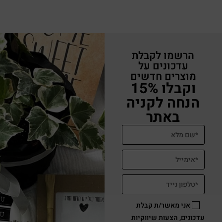
מתנה לבית ולחג אגרטל מיוחד, זר נצחי יבש, פמוטים ונרות
₪
199
הוספה לסל