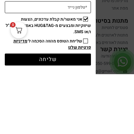
מדיניות פרטיות
מפת אתר
אני מאשר/ת קבלת עדכונים, הצעות
מתנות בסיטונאות
0
שיווקיות ומבצעים מ-HUG&TAG באמצעות דוא”ל
סטנדים לחנויות
ו/או SMS.
מתנות לארגונים ולעובדים
שליחת הטופס מהווה הסכמה ל־
מדיניות
מתנות לאורחים באירועים
פרטיות שלנו
יצירת קשר
שלחו הודעה
שליחה
050-599-0088
hugandtag@gmail.com
תשלום מאובטח