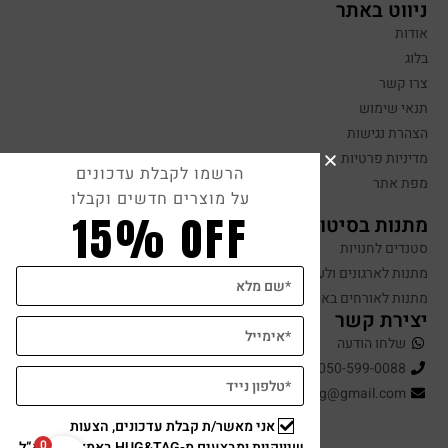
ניווט באתר
אודות
בלוג
צרו קשר
תנאי שימוש
הצהרת נגישות
מדיניות פרטיות
הרשמו לקבלת עדכונים
מפת אתר
על מוצרים חדשים וקבלו
15% OFF
מתנות בסיטונאות
סטנדים לחנויות
מתנות לארגונים ולעובדים
מתנות לאורחים באירועים
יצירת קשר
שלחו הודעה
050-599-0088
hugandtag@gmail.com
אני מאשר/ת קבלת עדכונים, הצעות
0
שיווקיות ומבצעים מ-HUG&TAG באמצעות דוא”ל