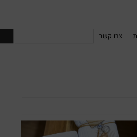
ת
צרו קשר