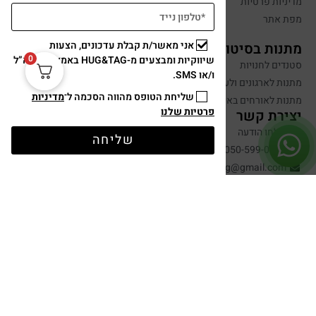
מדיניות פרטיות
מפת אתר
אני מאשר/ת קבלת עדכונים, הצעות
מתנות בסיטונאות
0
שיווקיות ומבצעים מ-HUG&TAG באמצעות דוא”ל
סטנדים לחנויות
ו/או SMS.
מתנות לארגונים ולעובדים
שליחת הטופס מהווה הסכמה ל־
מדיניות
מתנות לאורחים באירועים
פרטיות שלנו
יצירת קשר
שלחו הודעה
שליחה
050-599-0088
hugandtag@gmail.com
תשלום מאובטח