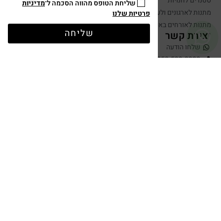
סטנדים לחנויות
שליחת הטופס מהווה הסכמה ל־
מדיניות
מתנות לארגונים ולעובדים
פרטיות שלנו
מתנות לאורחים באירועים
שליחה
יצירת קשר
שלחו הודעה
050-599-0088
hugandtag@gmail.com
תשלום מאובטח
עיצוב ופיתוח: נוצר ב ♥ על ידי
omega360