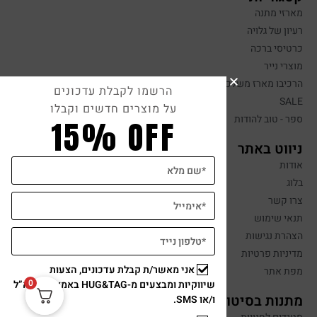
מארזי מתנה
רעיון של גלויה
כרטיסי ברכה
מוצרי נייר
הרכיבו מארז משלכם
הרשמו לקבלת עדכונים
SALE
על מוצרים חדשים וקבלו
ספר - טוב להודות
15% OFF
ניווט באתר
אודות
בלוג
צרו קשר
תנאי שימוש
הצהרת נגישות
מדיניות פרטיות
אני מאשר/ת קבלת עדכונים, הצעות
מפת אתר
0
שיווקיות ומבצעים מ-HUG&TAG באמצעות דוא”ל
מתנות בסיטונאות
ו/או SMS.