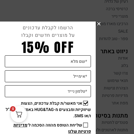
רעיון של גלויה
כרטיסי ברכה
מוצרי נייר
הרכיבו מארז משלכם
הרשמו לקבלת עדכונים
SALE
על מוצרים חדשים וקבלו
ספר - טוב להודות
15% OFF
ניווט באתר
אודות
בלוג
צרו קשר
תנאי שימוש
הצהרת נגישות
מדיניות פרטיות
מפת אתר
אני מאשר/ת קבלת עדכונים, הצעות
0
שיווקיות ומבצעים מ-HUG&TAG באמצעות דוא”ל
מתנות בסיטונאות
ו/או SMS.
סטנדים לחנויות
שליחת הטופס מהווה הסכמה ל־
מדיניות
מתנות לארגונים ולעובדים
פרטיות שלנו