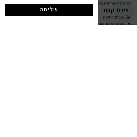
מתנות לאורחים באירועים
שליחה
יצירת קשר
שלחו הודעה
050-599-0088
hugandtag@gmail.com
תשלום מאובטח
עיצוב ופיתוח: נוצר ב ♥ על ידי
omega360