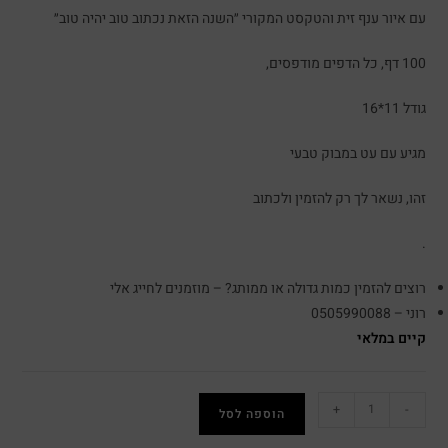
עם איור ענף זית והטקסט המקורי ״השנה הזאת נכתוב טוב יהיה טוב״
100 דף, כל הדפים מודפסים,
גודל 11*16
מגיע עם עט במבוק טבעי
זהו, נשאר לך רק להזמין ולכתוב
.
רוצים להזמין כמות גדולה או ממותג? – מוזמנים לחייג אלי
רוני – 0505990088
קיים במלאי
+
-
הוספה לסל