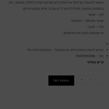
אפשר להעמיד על מדף או לתלות (יש מגרעת יעודית לתליה מאחור, ראו
בתמונות נוספות, תוכלו לכתוב לי בהערות, איזה מהם בחרתם:
לבן – אושר
שחור מתחלף – חלומות
ניוד – אהבה
או שפשוט תקנו את שלושתם
רוצים להזמין כמות גדולה או ממותג? – מוזמנים לחייג אלי
רוני – 0505990088
קיים במלאי
+
-
הוספה לסל