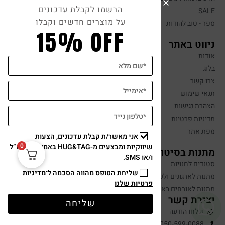
הרשמו לקבלת עדכונים
SALE
על מוצרים חדשים וקבלו
ספר - טוב להודות
15% OFF
ניווט באתר
אודות
בלוג
צרו קשר
תנאי שימוש
הצהרת נגישות
מדיניות פרטיות
מפת אתר
אני מאשר/ת קבלת עדכונים, הצעות
0
שיווקיות ומבצעים מ-HUG&TAG באמצעות דוא”ל
מתנות בסיטונאות
ו/או SMS.
סטנדים לחנויות
שליחת הטופס מהווה הסכמה ל־
מדיניות
מתנות לארגונים ולעובדים
פרטיות שלנו
מתנות לאורחים באירועים
יצירת קשר
שליחה
שלחו הודעה
050-599-0088