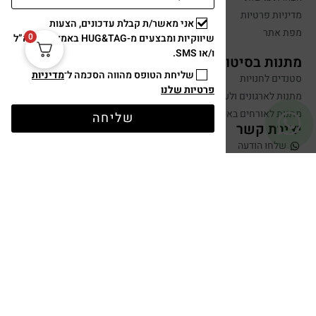
מדיניות פרטיות
אני מאשר/ת קבלת עדכונים, הצעות
מפת אתר
0
שיווקיות ומבצעים מ-HUG&TAG באמצעות דוא”ל
ו/או SMS.
מתנות בסיטונאות
שליחת הטופס מהווה הסכמה ל־
מדיניות
סטנדים לחנויות
פרטיות שלנו
מתנות לארגונים ולעובדים
מתנות לאורחים באירועים
שליחה
יצירת קשר
שלחו הודעה
050-599-0088
hugandtag@gmail.com
תשלום מאובטח