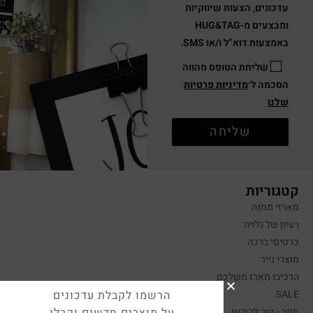
עדכונים, הצעות שיווקיות
ומבצעים מ-HUG&TAG
באמצעות דוא”ל ו/או SMS.
שליחת הטופס מהווה
הסכמה ל־
מדיניות פרטיות
שלנו
שליחה
קטגוריות
מארזי מתנה
רעיון של גלויה
כרטיסי ברכה
מוצרי נייר
הרכיבו מארז משלכם
SALE
הרשמו לקבלת עדכונים
ספר - טוב להודות