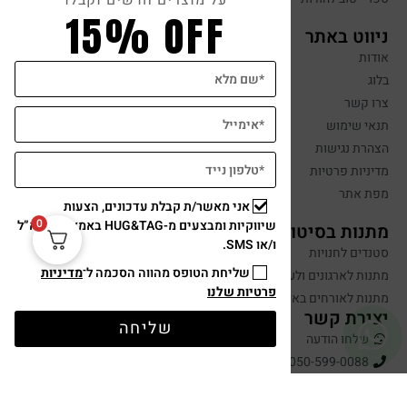
על מוצרים חדשים וקבלו
15% OFF
ניווט באתר
אודות
בלוג
צרו קשר
תנאי שימוש
הצהרת נגישות
מדיניות פרטיות
מפת אתר
אני מאשר/ת קבלת עדכונים, הצעות
0
שיווקיות ומבצעים מ-HUG&TAG באמצעות דוא”ל
מתנות בסיטונאות
ו/או SMS.
סטנדים לחנויות
שליחת הטופס מהווה הסכמה ל־
מדיניות
מתנות לארגונים ולעובדים
פרטיות שלנו
מתנות לאורחים באירועים
יצירת קשר
שליחה
שלחו הודעה
050-599-0088
hugandtag@gmail.com