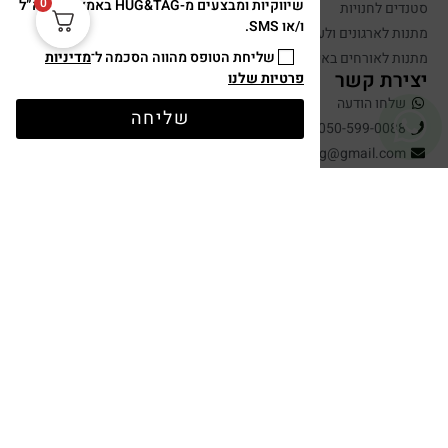
0
שיווקיות ומבצעים מ-HUG&TAG באמצעות דוא”ל
סטנדים לחנויות
ו/או SMS.
מתנות לארגונים ולעובדים
שליחת הטופס מהווה הסכמה ל־
מדיניות
מתנות לאורחים באירועים
יצירת קשר
פרטיות שלנו
שלחו הודעה
שליחה
050-599-0088
hugandtag@gmail.com
תשלום מאובטח
עיצוב ופיתוח: נוצר ב ♥ על ידי
omega360