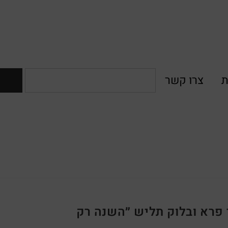
ת
צרו קשר
פרא ובלוק תליש ״השנה רק