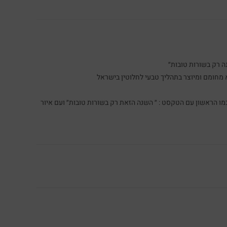
 רק בשורות טובות״
מחומם ומיוצר בתהליך טבעי לחלוטין בישראל
1 דף, כולם מודפסים כמו הראשון עם הטקסט : ״ השנה הזאת רק בשורות טובות״ ועם איור