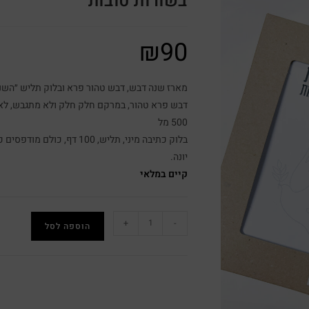
בשורות טובות״
₪
90
מארז שנה דבש, דבש טהור פרא ובלוק תליש ״השנה
דבש פרא טהור, במרקם חלק חלק ולא מתגבש, לא 
500 מל
בלוק כתיבה מיני, תליש, 00
יונה.
קיים במלאי
+
-
הוספה לסל