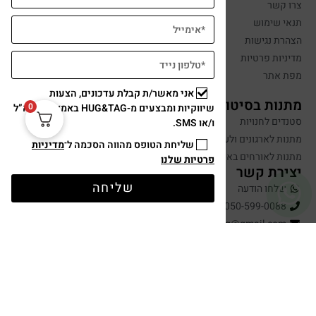
צרו קשר
תנאי שימוש
הצהרת נגישות
מדיניות פרטיות
מפת אתר
אני מאשר/ת קבלת עדכונים, הצעות
מתנות בסיטונאות
0
שיווקיות ומבצעים מ-HUG&TAG באמצעות דוא”ל
סטנדים לחנויות
ו/או SMS.
מתנות לארגונים ולעובדים
שליחת הטופס מהווה הסכמה ל־
מדיניות
מתנות לאורחים באירועים
פרטיות שלנו
יצירת קשר
שליחה
שלחו הודעה
050-599-0088
hugandtag@gmail.com