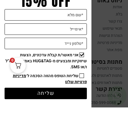
15% OFF
ניווט באתר
אודות
בלוג
צרו קשר
תנאי שימוש
הצהרת נגישות
מדיניות פרטיות
מפת אתר
אני מאשר/ת קבלת עדכונים, הצעות
מתנות בסיטונאות
0
שיווקיות ומבצעים מ-HUG&TAG באמצעות דוא”ל
ו/או SMS.
סטנדים לחנויות
מתנות לארגונים ולעובדים
שליחת הטופס מהווה הסכמה ל־
מדיניות
פרטיות שלנו
מתנות לאורחים באירועים
יצירת קשר
שליחה
שלחו הודעה
050-599-0088
hugandtag@gmail.com