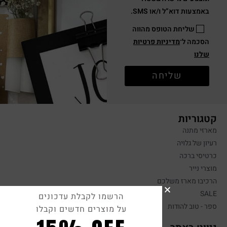
באמצעות דוא”ל ו/או SMS.
שליחת הטופס מהווה
הסכמה ל־
מדיניות פרטיות
שלנו
שליחה
קטגוריות
מארזי מתנה
רעיון של גלויה
כרטיסי ברכה
מוצרי נייר
הרכיבו מארז משלכם
SALE
הרשמו לקבלת עדכונים
ספר - טוב להודות
על מוצרים חדשים וקבלו