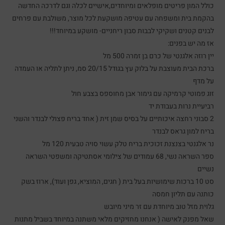
כולל המון פריטים מופלאים ומיוחדים,אישיים לכלה וגם לדרכה החדשה
בהקמת בית ומשפחה עם עטיפה מושקעת לכל מוצר, משולבת עם פרחים
לבנים קטנים ושקיקי לבבות סבון ריחניים- מושקע במיוחד!!!
אז מה יש בפנים:
יין רוזה אלגנטי של כרם בן זמרה 500 מל
ברכת הבית מעוצבת על בלוק עץ בגודל 20/15 סמ, ניתן לתליה או העמדה
על מדף
זוג פמוטי קרמיקה עם גימור אבן מחוספס בצבע חול
רביעיית נרות בעבודת יד
2 סבוני רחצה איכותיים על בסיס שמן זית ( אחד בריח פצולי לבנדר והשני
בריח למון גראס לבנדר
נר אלגנטי בצנצנת זכוכית בריח טלק עשוי סויה טבעית 120 מל
ספר השראה נשי, 68 עמודים של צילומי אסתטיקה ומשפטי השראה
נשיים
סט 10 ברכות שימושיות בעל בית ( חגים, המוציא, גפן ועוד), ארוז בשק
כותנה עם תליון חמסה
גלוית מזל טוב מיוחדת עם זר מיני מיובש
שאל מפנק לאישה ( אנחנו מחזיקים מלאי משתנה במיוחד בשביל מתנות