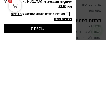
0
שיווקיות ומבצעים מ-HUG&TAG באמצעות דוא”ל
מדיניות פרטיות
ו/או SMS.
מפת אתר
שליחת הטופס מהווה הסכמה ל־
מדיניות
פרטיות שלנו
מתנות בסיטונאות
סטנדים לחנויות
שליחה
מתנות לארגונים ולעובדים
מתנות לאורחים באירועים
יצירת קשר
שלחו הודעה
050-599-0088
hugandtag@gmail.com
תשלום מאובטח