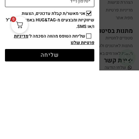
הצהרת נגישות
מדיניות פרטיות
אני מאשר/ת קבלת עדכונים, הצעות
מפת אתר
0
שיווקיות ומבצעים מ-HUG&TAG באמצעות דוא”ל
ו/או SMS.
מתנות בסיטונאות
שליחת הטופס מהווה הסכמה ל־
מדיניות
סטנדים לחנויות
פרטיות שלנו
מתנות לארגונים ולעובדים
מתנות לאורחים באירועים
שליחה
יצירת קשר
שלחו הודעה
050-599-0088
hugandtag@gmail.com