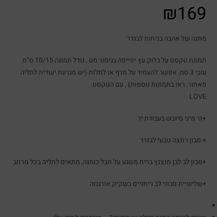
₪
169
מתנה של אהבה בניחוח לבנדר
תמונת טקסט על בלוק עץ יפייפה בגימור מט , גודל תמונה 10/15 ס"מ
עובי 3 סמ, אפשר להעמיד על מדף או לתלות (יש מגרעת יעודית לתליה
מאחור, ראו בתמונות נוספות) , עם הטקסט:
LOVE
+זר מיני מיובש בעבודת יד
+ סבון רחצה טבעי לבנדר
+סבון לב לבן מנצנץ בריח משגע על חבל כותנה, מתאים לתליה בכל מרחב
+שלישיית סבוני לב ריחניים בשקיק אורגנזה