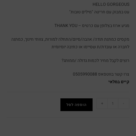
HELLO GORGEOUS
עט במבוק עם חריטה "מילים טובות"
מגיע ארוז בצלופן עם כרטיס – THANK YOU
מקסים כמתנת תודה/ אהבה/סיום/התחלה למורות, צוותי חינוך, כמתנה
לחברה או עובדת/ת שסיימו או כתיבה יומיומית
רוצים לקבל מחיר לכמות גדולה /ממותג?
צרו קשר בווטסאפ 0505990088
קיים במלאי
+
-
הוספה לסל