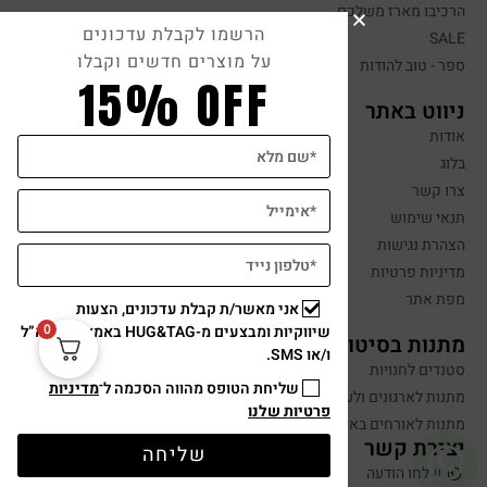
הרכיבו מארז משלכם
הרשמו לקבלת עדכונים
SALE
על מוצרים חדשים וקבלו
ספר - טוב להודות
15% OFF
ניווט באתר
אודות
בלוג
צרו קשר
תנאי שימוש
הצהרת נגישות
מדיניות פרטיות
מפת אתר
אני מאשר/ת קבלת עדכונים, הצעות
0
שיווקיות ומבצעים מ-HUG&TAG באמצעות דוא”ל
מתנות בסיטונאות
ו/או SMS.
סטנדים לחנויות
שליחת הטופס מהווה הסכמה ל־
מדיניות
מתנות לארגונים ולעובדים
פרטיות שלנו
מתנות לאורחים באירועים
יצירת קשר
שליחה
שלחו הודעה