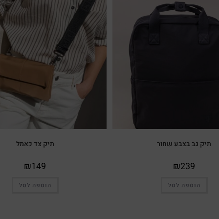
תיק גב בצבע שחור
תיק צד כאמל
₪
149
₪
239
הוספה לסל
הוספה לסל