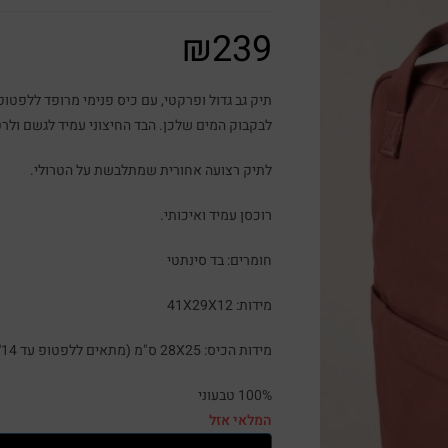
₪
239
תיק גב גדול ופרקטי, עם כיס פנימי מרופד ללפטופ
לבקבוק המים שלכן. הבד החיצוני עמיד לגשם ולרט
לתיק רצועה אחורית שמתלבשת על הטרולי.
רוכסן עמיד ואיכותי.
חומרים: בד סינתטי
מידות: 41X29X12
מידות הכיס: 28X25 ס"מ (מתאים ללפטופ עד 14', לפטופ 15' יכנס אך יבלוט מעט מהכיס).
100% טבעוני
המלאי אזל