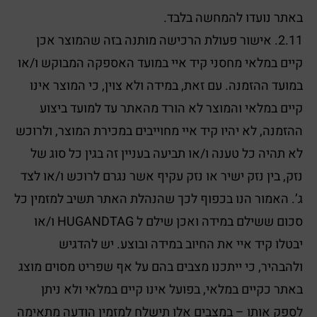
באתר נועדו להמחשה בלבד.
2.11. אישור פעולת הרכישה מותנה בזה שהמוצר אכן
קיים במלאי מחסני קיד איי במועד האספקה המבוקש ו/או
במועד ההזמנה. עם זאת, במידה ולא צוין, כי המוצר אינו
קיים במלאי והמוצר לא הורד מהאתר עד למועד ביצוע
ההזמנה, לא יהיו קיד איי מחוייבים במכירת המוצר, ולרוכש
לא תהיה כל טענה ו/או תביעה בעניין זה בגין כל סוג של
נזק, בין נזק ישיר או נזק עקיף אשר נגרם לרוכש ו/או לצד
ג’. האמור הנו בכפוף לכך שהנהלת האתר תשיב למזמין כל
סכום ששילם במידה ואכן שילם ל HUGANDTAG ו/או
יבטלו קיד איי את החיוב במידה ובוצע. יש להדגיש
ולהבהיר, כי ייתכנו מצבים בהם על אף שפריט מסוים מוצג
באתר כקיים במלאי, בפועל אינו קיים במלאי ולא ניתן
לספק אותו – במצבים אלו תישלח למזמין הודעה מתאימה