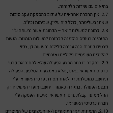
בתיאום עם שירות הלקוחות.
2.7. אין החברה אחראית על עיכוב בהספקה עקב סיבות
שאינן בשליטתה, כולל כוח עליון, שביתות וכיו”ב.
2.8. כתובת למשלוח דואר – הכתובת אשר נרשמה ע"י
המזמינה בטופס ההזמנה ככתובת למשלוח הזמנות. הגשת
פרטים כוזבים הנה עבירה פלילית והעושה כן, צפוי
להליכים משפטיים פליליים ואזרחיים.
2.9. במקרה בו בחר מבצע הפעולה שלא למסור את פרטי
כרטיס האשראי באתר, אלא באמצעות הטלפון, הפעולה
תיחשב כמושלמת רק לאחר מסירת פרטי האשראי ע"י
מבצע הפעולה. במקרה כאמור, ייחשבו מועדי המשלוח רק
החל ממועד קבלת פרטי האשראי ואישור העסקה ע"י
חברת כרטיסי האשראי.
2.10. התמונות ו/או התיאורים ו/או העיצובים של המוצרים