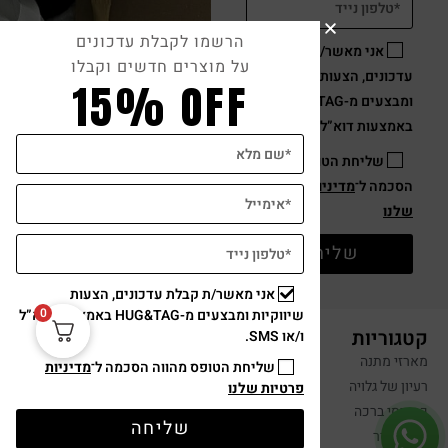
הרשמו לקבלת עדכונים
אני מאשר/ת קבלת
על מוצרים חדשים וקבלו
עדכונים, הצעות שיווקיות
15% OFF
ומבצעים מ-HUG&TAG
באמצעות דוא”ל ו/או SMS.
שליחת הטופס מהווה
הסכמה ל־
מדיניות פרטיות
שלנו
שליחה
אני מאשר/ת קבלת עדכונים, הצעות
0
שיווקיות ומבצעים מ-HUG&TAG באמצעות דוא”ל
קטגוריות
ו/או SMS.
מארזי מתנה
שליחת הטופס מהווה הסכמה ל־
מדיניות
רעיון של גלויה
פרטיות שלנו
כרטיסי ברכה
שליחה
מוצרי נייר