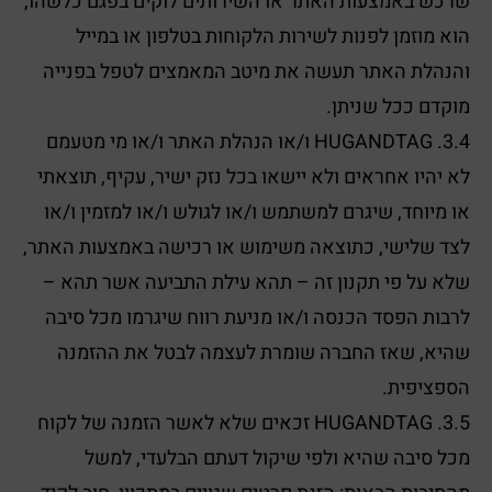
שרכש באמצעות האתר או השירותים לוקים בפגם כלשהו,
הוא מוזמן לפנות לשירות הלקוחות בטלפון או במייל
והנהלת האתר תעשה את מיטב המאמצים לטפל בפנייה
מוקדם ככל שניתן.
3.4. HUGANDTAG ו/או הנהלת האתר ו/או מי מטעמם
לא יהיו אחראים ולא יישאו בכל נזק ישיר, עקיף, תוצאתי
או מיוחד, שיגרם למשתמש ו/או לגולש ו/או למזמין ו/או
לצד שלישי, כתוצאה משימוש או רכישה באמצעות האתר,
שלא על פי תקנון זה – תהא עילת התביעה אשר תהא –
לרבות הפסד הכנסה ו/או מניעת רווח שיגרמו מכל סיבה
שהיא, שאז החברה שומרת לעצמה לבטל את ההזמנה
הספציפית.
3.5. HUGANDTAG זכאים שלא לאשר הזמנה של לקוח
מכל סיבה שהיא ולפי שיקול דעתם הבלעדי, למשל