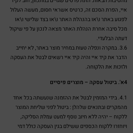
מהסיבות הבאות: הזנת פרטים שגויים במתכוון, חוב לקיד
איי, הפרת הסכם זה, כרטיס אשראי חסום, מעשה העלול
לפגוע באתר ו\או בהנהלת האתר ו\או בצד שלישי ו\או
מכל סיבה אחרת הנהלת האתר מצאה לנכון על פי שיקול
דעתה הבלעדי.
3.6. במקרה ונפלה טעות במחיר מוצר באתר, לא יחייב
הדבר את קיד איי והיה קיד איי רשאים לבטל את העסקה
ולזכות את הלקוחה.
4א'. ביטול עסקה – מוצרים פיסיים
4.1. בידי המזמין לבטל את ההזמנה שנעשתה בכל אחד
מהמקרים ובתנאים שלהלן : ביטול לפני שליחת המוצר
ללקוח – יהיה ללא חיוב נוסף למעט עמלת הסליקה,
ויוחזרו ללקוח הכספים ששילם בגין העסקה כולל דמי