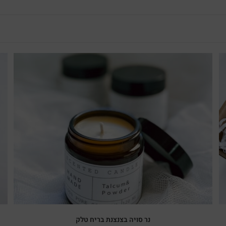
נר סויה בצנצנת בריח טלק