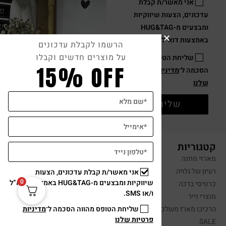
אני מאשר/ת קבלת
עדכונים, הצעות שיווקיות
ומבצעים מ-HUG&TAG
באמצעות דוא”ל ו/או SMS.
הרשמו לקבלת עדכונים
על מוצרים חדשים וקבלו
שליחת הטופס מהווה
15% OFF
הסכמה ל־
מדיניות פרטיות
שלנו
שליחה
קטגוריות
מארזי מתנה
רעיון של גלויה
אני מאשר/ת קבלת עדכונים, הצעות
0
שיווקיות ומבצעים מ-HUG&TAG באמצעות דוא”ל
כרטיסי ברכה
ו/או SMS.
מוצרי נייר
שליחת הטופס מהווה הסכמה ל־
מדיניות
הרכיבו מארז משלכם
פרטיות שלנו
SALE