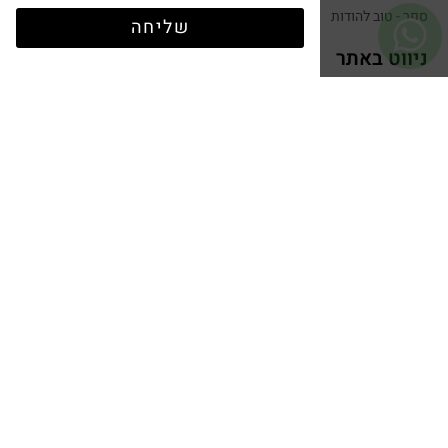
ספר - טוב להודות
שליחה
ניווט באתר
אודות
בלוג
צרו קשר
תנאי שימוש
הצהרת נגישות
מדיניות פרטיות
מפת אתר
מתנות בסיטונאות
סטנדים לחנויות
מתנות לארגונים ולעובדים
מתנות לאורחים באירועים
יצירת קשר
שלחו הודעה
050-599-0088
hugandtag@gmail.com