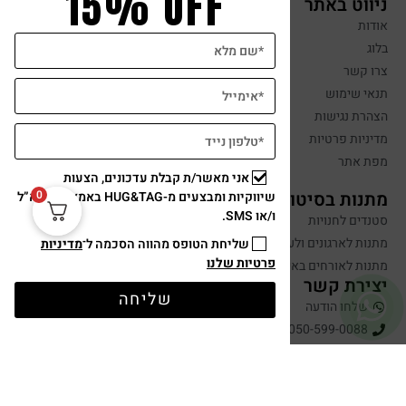
15% OFF
ניווט באתר
אודות
בלוג
צרו קשר
תנאי שימוש
הצהרת נגישות
מדיניות פרטיות
מפת אתר
אני מאשר/ת קבלת עדכונים, הצעות
0
מתנות בסיטונאות
שיווקיות ומבצעים מ-HUG&TAG באמצעות דוא”ל
ו/או SMS.
סטנדים לחנויות
מתנות לארגונים ולעובדים
שליחת הטופס מהווה הסכמה ל־
מדיניות
פרטיות שלנו
מתנות לאורחים באירועים
יצירת קשר
שליחה
שלחו הודעה
050-599-0088
hugandtag@gmail.com