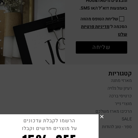
ומבצעים מ-HUG&TAG
באמצעות דוא”ל ו/או SMS.
שליחת הטופס מהווה
הסכמה ל־
מדיניות פרטיות
שלנו
שליחה
קטגוריות
מארזי מתנה
רעיון של גלויה
כרטיסי ברכה
מוצרי נייר
הרכיבו מארז משלכם
SALE
הרשמו לקבלת עדכונים
ספר - טוב להודות
על מוצרים חדשים וקבלו