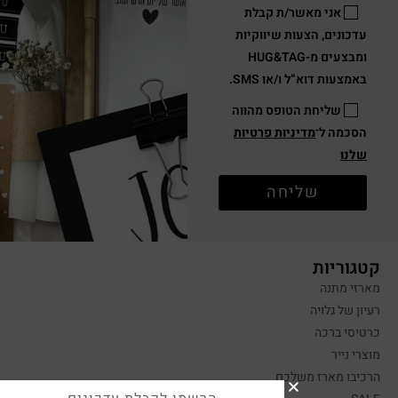
אני מאשר/ת קבלת
עדכונים, הצעות שיווקיות
ומבצעים מ-HUG&TAG
באמצעות דוא”ל ו/או SMS.
שליחת הטופס מהווה
הסכמה ל־
מדיניות פרטיות
שלנו
שליחה
קטגוריות
מארזי מתנה
רעיון של גלויה
כרטיסי ברכה
מוצרי נייר
הרכיבו מארז משלכם