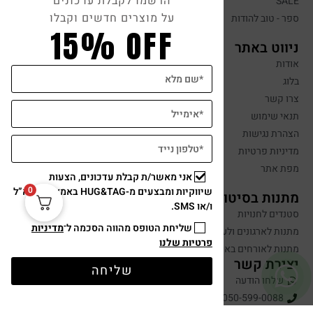
הרשמו לקבלת עדכונים
SALE
על מוצרים חדשים וקבלו
ספר - טוב להודות
15% OFF
ניווט באתר
אודות
בלוג
צרו קשר
תנאי שימוש
הצהרת נגישות
מדיניות פרטיות
מפת אתר
אני מאשר/ת קבלת עדכונים, הצעות
0
שיווקיות ומבצעים מ-HUG&TAG באמצעות דוא”ל
מתנות בסיטונאות
ו/או SMS.
סטנדים לחנויות
שליחת הטופס מהווה הסכמה ל־
מדיניות
מתנות לארגונים ולעובדים
פרטיות שלנו
מתנות לאורחים באירועים
יצירת קשר
שליחה
שלחו הודעה
050-599-0088