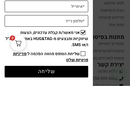
תנאי שימוש
הצהרת נגישות
מדיניות פרטיות
מפת אתר
אני מאשר/ת קבלת עדכונים, הצעות
מתנות בסיטונאות
0
שיווקיות ומבצעים מ-HUG&TAG באמצעות דוא”ל
סטנדים לחנויות
ו/או SMS.
מתנות לארגונים ולעובדים
שליחת הטופס מהווה הסכמה ל־
מדיניות
מתנות לאורחים באירועים
פרטיות שלנו
יצירת קשר
שליחה
שלחו הודעה
050-599-0088
hugandtag@gmail.com