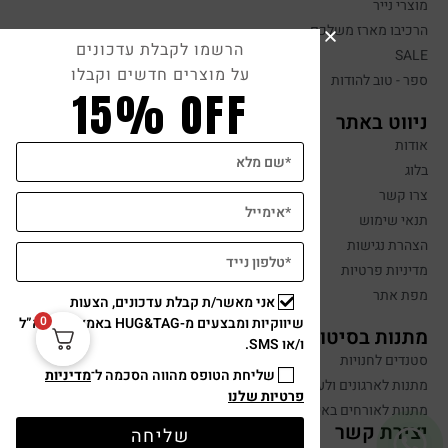
מוצרי נייר
הרכיבו מארז משלכם
הרשמו לקבלת עדכונים
SALE
על מוצרים חדשים וקבלו
ספר - טוב להודות
15% OFF
ניווט באתר
אודות
בלוג
צרו קשר
תנאי שימוש
הצהרת נגישות
מדיניות פרטיות
מפת אתר
אני מאשר/ת קבלת עדכונים, הצעות
0
שיווקיות ומבצעים מ-HUG&TAG באמצעות דוא”ל
מתנות בסיטונאות
ו/או SMS.
סטנדים לחנויות
שליחת הטופס מהווה הסכמה ל־
מדיניות
מתנות לארגונים ולעובדים
פרטיות שלנו
מתנות לאורחים באירועים
יצירת קשר
שליחה