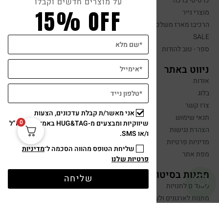
כרטיסי ברכה
על מוצרים חדשים וקבלו
15% OFF
מוצרי נייר
הרכיבו מארז משלכם
SALE
ספר - טוב להודות
ניווט באתר
אודות
בלוג
צרו קשר
אני מאשר/ת קבלת עדכונים, הצעות
תנאי שימוש
0
שיווקיות ומבצעים מ-HUG&TAG באמצעות דוא”ל
הצהרת נגישות
ו/או SMS.
מדיניות פרטיות
שליחת הטופס מהווה הסכמה ל־
מדיניות
מפת אתר
פרטיות שלנו
מתנות בסיטונאות
שליחה
סטנדים לחנויות
מתנות לארגונים ולעובדים
מתנות לאורחים באירועים