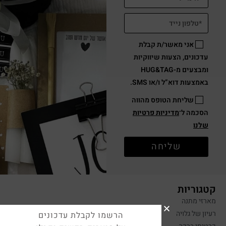
אני מאשר/ת קבלת
עדכונים, הצעות שיווקיות
ומבצעים מ-HUG&TAG
באמצעות דוא”ל ו/או SMS.
שליחת הטופס מהווה
הסכמה ל־
מדיניות פרטיות
שלנו
שליחה
קטגוריות
מארזי מתנה
רעיון של גלויה
הרשמו לקבלת עדכונים