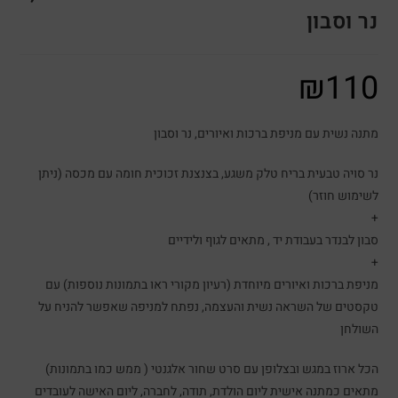
נר וסבון
₪
110
מתנה נשית עם מניפת ברכות ואיורים, נר וסבון
נר סויה טבעית בריח טלק משגע, בצנצנת זכוכית חומה עם מכסה (ניתן
לשימוש חוזר)
+
סבון לבנדר בעבודת יד , מתאים לגוף ולידיים
+
מניפת ברכות ואיורים מיוחדת (רעיון מקורי ראו בתמונות נוספות) עם
טקסטים של השראה נשית והעצמה, נפתח למניפה שאפשר להניח על
השולחן
הכל ארוז במגש ובצלופן עם סרט שחור אלגנטי ( ממש כמו בתמונות)
מתאים כמתנה אישית ליום הולדת, תודה, לחברה, ליום האישה לעובדים