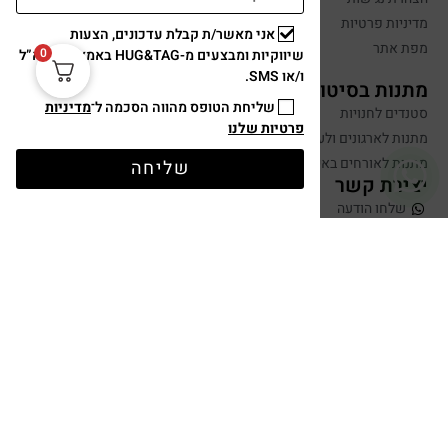
מדיניות פרטיות
אני מאשר/ת קבלת עדכונים, הצעות
מפת אתר
0
שיווקיות ומבצעים מ-HUG&TAG באמצעות דוא”ל
ו/או SMS.
מתנות בסיטונאות
שליחת הטופס מהווה הסכמה ל־
מדיניות
סטנדים לחנויות
פרטיות שלנו
מתנות לארגונים ולעובדים
מתנות לאורחים באירועים
שליחה
יצירת קשר
שלחו הודעה
050-599-0088
hugandtag@gmail.com
תשלום מאובטח