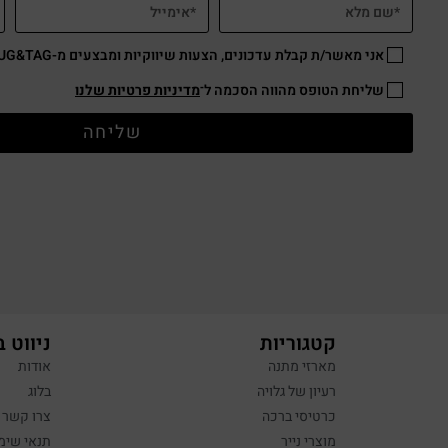
אני מאשר/ת קבלת עדכונים, הצעות שיווקיות ומבצעים מ-HUG&TAG באמצעות דוא”ל ו/או SMS.
שליחת הטופס מהווה הסכמה ל־
מדיניות פרטיות שלנו
שליחה
קטגוריות
ניווט 
מארזי מתנה
אודות
רעיון של גלויה
בלוג
כרטיסי ברכה
צרו קשר
מוצרי נייר
תנאי שימ