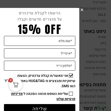
מוצרי נייר
הרכיבו מארז משלכם
הרשמו לקבלת עדכונים
SALE
על מוצרים חדשים וקבלו
ספר - טוב להודות
15% OFF
ניווט באתר
אודות
בלוג
צרו קשר
תנאי שימוש
הצהרת נגישות
מדיניות פרטיות
מפת אתר
אני מאשר/ת קבלת עדכונים, הצעות
0
שיווקיות ומבצעים מ-HUG&TAG באמצעות דוא”ל
מתנות בסיטונאות
ו/או SMS.
סטנדים לחנויות
שליחת הטופס מהווה הסכמה ל־
מדיניות
מתנות לארגונים ולעובדים
פרטיות שלנו
מתנות לאורחים באירועים
יצירת קשר
שליחה