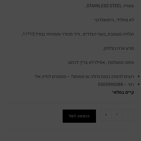
עשויה STAINLESS STEEL,
לא מחליד , היפואלרגני
הגלויה מעוצבת, בשני הצדדים , נייר מהודר וממוחזר בגודל 15*11,
מגיע ארוז בצלופן,
מתנה מושלמת , אפילו לא צריך לכתוב
רוצים להזמין כמות גדולה או ממותג? – מוזמנים לחייג אלי
רוני – 0505990088
קיים במלאי
+
-
הוספה לסל