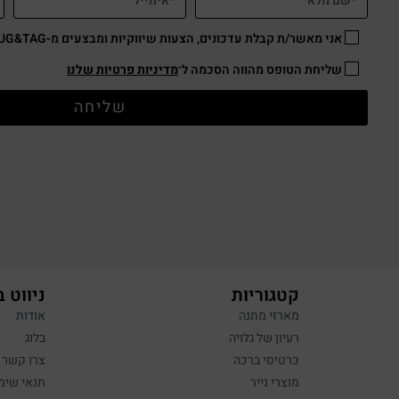
אני מאשר/ת קבלת עדכונים, הצעות שיווקיות ומבצעים מ-HUG&TAG באמצעות דוא”ל ו/או SMS.
שליחת הטופס מהווה הסכמה ל־
מדיניות פרטיות שלנו
שליחה
קטגוריות
ניווט 
מארזי מתנה
אודות
רעיון של גלויה
בלוג
כרטיסי ברכה
צרו קשר
מוצרי נייר
תנאי שימ