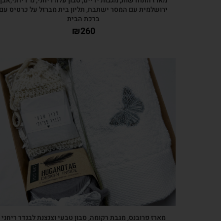
מארז התחדשות, מגבות ידיים, סבון עלה ריחני, נר ריחני,אבן
ירושלמית עם המסר ישתבח, תליון בית מברזל על כרטיס עם
ברכת הבית
₪
260
צפייה מהירה
מארז פרובנס, מגבת רקומה, סבון טבעי וצנצנת לבנדר ריחני