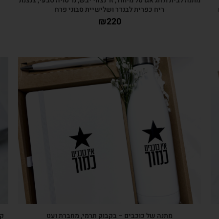
מתנה לבית ולחג אגרטל מיוחד, זר נצחי יבש, נר סויה טבעי, צנצנת
ריח כפרית לבנדר ושלישיית סבוני פרח
₪
220
צפייה מהירה
מתנה של כוכבים – בקבוק תרמי, מחברת ועט
קל