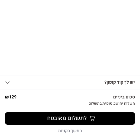
הרשמו לקבלת עדכונים
על מוצרים חדשים וקבלו
15% OFF
אני מאשר/ת קבלת
עדכונים, הצעות שיווקיות
ומבצעים מ-HUG&TAG
באמצעות דוא”ל ו/או SMS.
שליחת הטופס מהווה
הסכמה ל־
מדיניות פרטיות
שלנו
אני מאשר/ת קבלת עדכונים, הצעות
שליחה
יש לך קוד קופון?
1
שיווקיות ומבצעים מ-HUG&TAG באמצעות דוא”ל
ו/או SMS.
סכום ביניים
129
₪
שליחת הטופס מהווה הסכמה ל־
מדיניות
משלוח יחושב סופית בתשלום
קטגוריות
פרטיות שלנו
מארזי מתנה
לתשלום מאובטח
שליחה
רעיון של גלויה
כרטיסי ברכה
המשך בקניות
מוצרי נייר