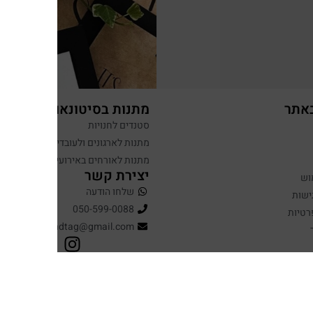
באתר
מתנות בסיטונאות
סטנדים לחנויות
מתנות לארגונים ולעובדים
מתנות לאורחים באירועים
יצירת קשר
וש
שלחו הודעה
ישות
050-599-0088
רטיות
hugandtag@gmail.com
עיצוב ופיתוח: נוצר ב ♥ על ידי
omega360