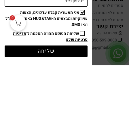
סטנדים לחנויות
אני מאשר/ת קבלת עדכונים, הצעות
מתנות לארגונים ולעובדים
0
שיווקיות ומבצעים מ-HUG&TAG באמצעות דוא”ל
מתנות לאורחים באירועים
ו/או SMS.
יצירת קשר
שלחו הודעה
שליחת הטופס מהווה הסכמה ל־
מדיניות
פרטיות שלנו
050-599-0088
hugandtag@gmail.com
שליחה
תשלום מאובטח
עיצוב ופיתוח: נוצר ב ♥ על ידי
omega360