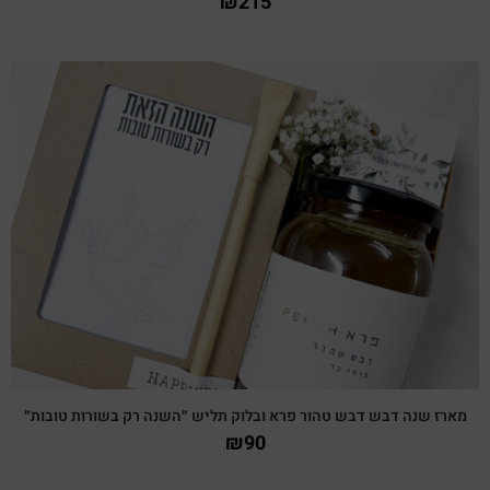
₪
215
צפייה מהירה
מארז שנה דבש דבש טהור פרא ובלוק תליש ״השנה רק בשורות טובות״
₪
90