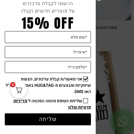
הרשמו לקבלת עדכונים
על מוצרים חדשים וקבלו
15% OFF
מארז פרובנס, מגבת רקומה, סבון טבעי וצנצנת לבנדר ריחני
₪
159
אני מאשר/ת קבלת עדכונים, הצעות
צפייה מהירה
0
שיווקיות ומבצעים מ-HUG&TAG באמצעות דוא”ל
ו/או SMS.
שליחת הטופס מהווה הסכמה ל־
מדיניות
פרטיות שלנו
שליחה