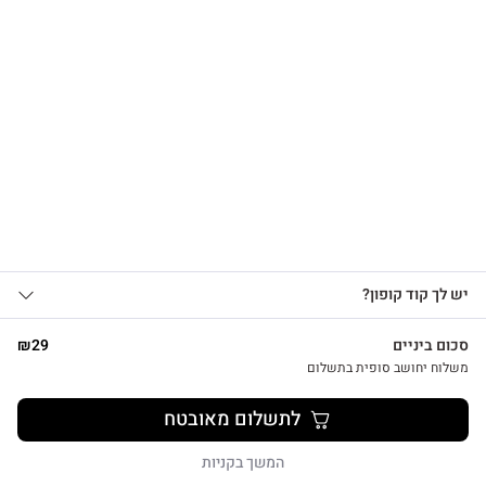
הרשמו לקבלת עדכונים
על מוצרים חדשים וקבלו
15% OFF
שרשרת לב על גלוית תודה
₪
39
אני מאשר/ת קבלת עדכונים, הצעות
יש לך קוד קופון?
1
שיווקיות ומבצעים מ-HUG&TAG באמצעות דוא”ל
ו/או SMS.
סכום ביניים
29
₪
שליחת הטופס מהווה הסכמה ל־
מדיניות
משלוח יחושב סופית בתשלום
פרטיות שלנו
לתשלום מאובטח
שליחה
צפייה מהירה
המשך בקניות