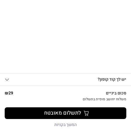
הרשמו לקבלת עדכונים
על מוצרים חדשים וקבלו
15% OFF
שרשרת לב על גלוית תודה
₪
39
אני מאשר/ת קבלת עדכונים, הצעות
יש לך קוד קופון?
1
שיווקיות ומבצעים מ-HUG&TAG באמצעות דוא”ל
ו/או SMS.
סכום ביניים
29
₪
שליחת הטופס מהווה הסכמה ל־
מדיניות
משלוח יחושב סופית בתשלום
פרטיות שלנו
צפייה מהירה
לתשלום מאובטח
שליחה
המשך בקניות